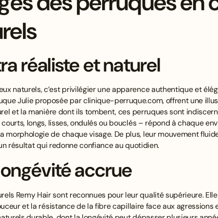
ges des perruques en
rels
ra réaliste et naturel
ux naturels, c’est privilégier une apparence authentique et él
ue Julie proposée par clinique-perruque.com, offrent une illusi
urel et la manière dont ils tombent, ces perruques sont indiscer
 courts, longs, lisses, ondulés ou bouclés – répond à chaque env
a morphologie de chaque visage. De plus, leur mouvement fluide
r un résultat qui redonne confiance au quotidien.
 longévité accrue
els Remy Hair sont reconnues pour leur qualité supérieure. Ell
ouceur et la résistance de la fibre capillaire face aux agressions
aturels durable, dont la longévité peut dépasser plusieurs anné