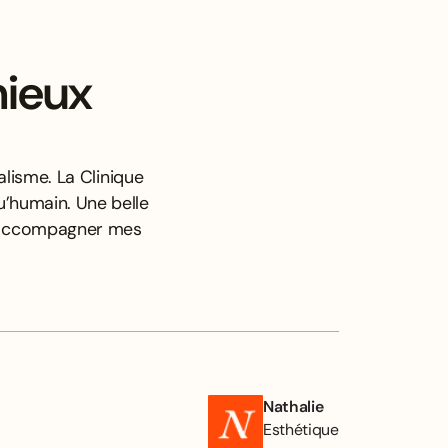
mieux
lisme. La Clinique
u’humain. Une belle
x accompagner mes
Nathalie
Esthétique