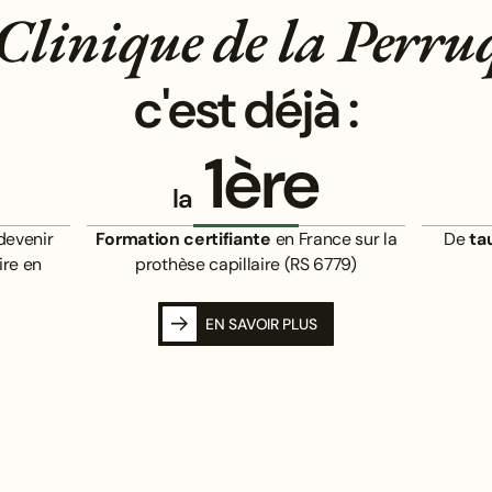
Clinique de la Perru
c'est déjà :
1ère
la
devenir
Formation certifiante
en France sur la
De
ta
ire en
prothèse capillaire (RS 6779)
EN SAVOIR PLUS