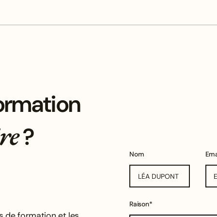
formation
re
?
Nom
Ema
Raison*
s de formation et les