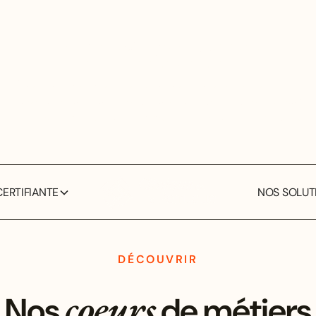
Exprimez votre
personnalité
avec
élégance et expertise.
Que vous cherchiez une perruque naturelle d'exception ou
que vous vous souhaitiez acquérir un savoir-faire précieux
dans ce domaine, nous sommes là pour vous accompagner.
ERTIFIANTE
NOS SOLUTI
DÉCOUVRIR
coeurs
Nos
de métiers