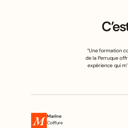
C’es
“Une formation co
de la Perruque off
expérience qui m
Marine
Coiffure