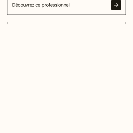
Découvrez ce professionnel
Dorise Berruyer
dép.67
Esthétique
Découvrez ce professionnel
H
Hauts-de-France