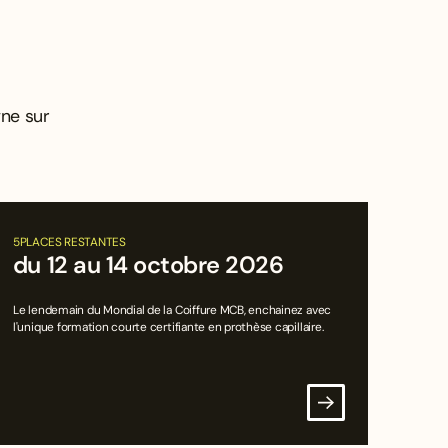
gne sur
5
PLACES RESTANTES
du 12 au 14 octobre 2026
Le lendemain du Mondial de la Coiffure MCB, enchainez avec
l'unique formation courte certifiante en prothèse capillaire.