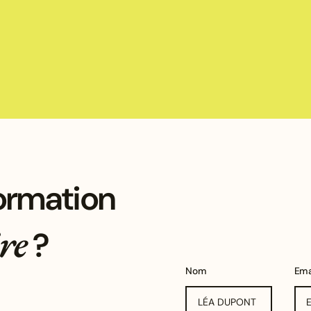
formation
re
?
Nom
Ema