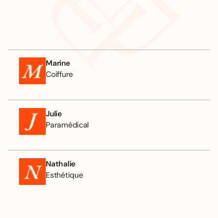
Marine
Coiffure
Julie
Paramédical
Nathalie
Esthétique