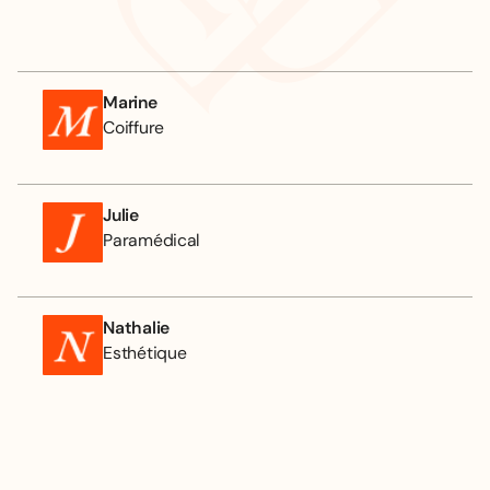
Marine
Coiffure
Julie
Paramédical
Nathalie
Esthétique