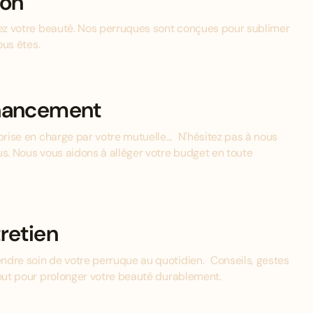
ion
mez votre beauté. Nos perruques sont conçues pour sublimer
ous êtes.
inancement
prise en charge par votre mutuelle... N'hésitez pas à nous
us. Nous vous aidons à alléger votre budget en toute
retien
ndre soin de votre perruque au quotidien. Conseils, gestes
tout pour prolonger votre beauté durablement.