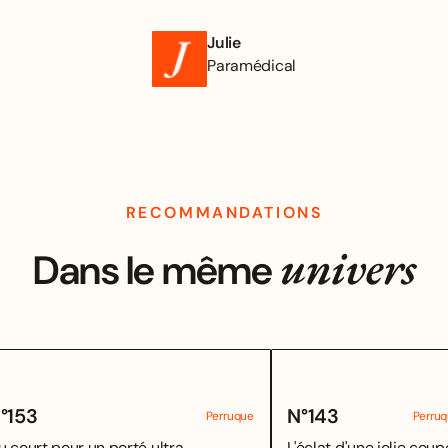
Julie
Paramédical
RECOMMANDATIONS
univers
Dans le même
°
153
N°
143
Perruque
Perru
u court pour un porté ultra
L'éclat d'une jolie coupe