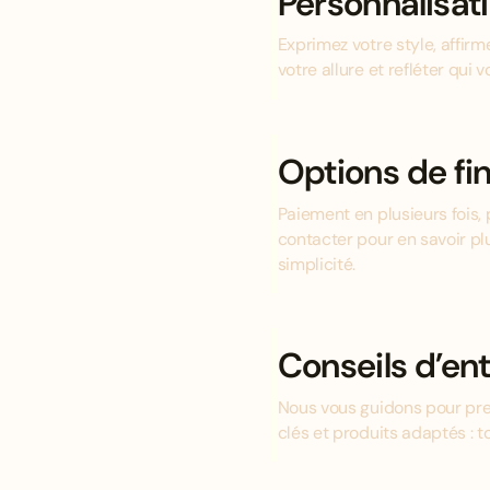
Personnalisat
Exprimez votre style, affir
votre allure et refléter qui v
Options de f
Paiement en plusieurs fois, 
contacter pour en savoir pl
simplicité.
Conseils d’ent
Nous vous guidons pour pre
clés et produits adaptés : 