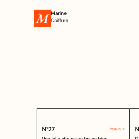
Marine
Coiffure
N°
27
N
Perruque
Une jolie chevelure brune bien
D