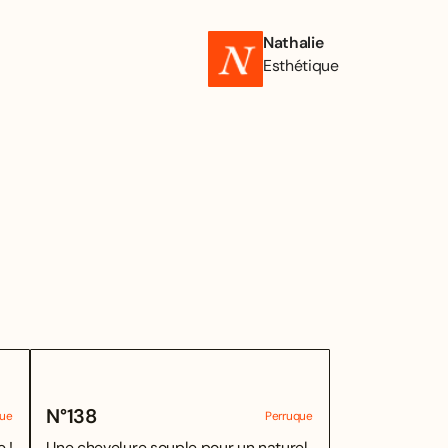
Nathalie
Esthétique
N°
138
que
Perruque
 !
Une chevelure souple pour un naturel