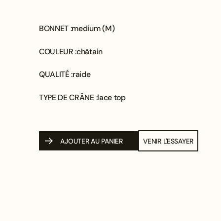
BONNET :
medium (M)
COULEUR :
châtain
QUALITÉ :
raide
TYPE DE CRÂNE :
lace top
AJOUTER AU PANIER
VENIR L'ESSAYER