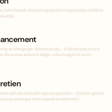
ion
mez votre beauté. Nos perruques sont conçues pour sublimer
ous êtes.
inancement
prise en charge par votre mutuelle... N'hésitez pas à nous
us. Nous vous aidons à alléger votre budget en toute
retien
ndre soin de votre perruque au quotidien. Conseils, gestes
tout pour prolonger votre beauté durablement.