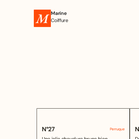
Marine
Coiffure
N°
27
N
Perruque
Une jolie chevelure brune bien
D