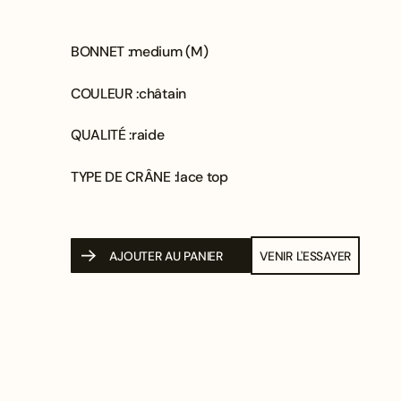
BONNET :
medium (M)
COULEUR :
châtain
QUALITÉ :
raide
TYPE DE CRÂNE :
lace top
AJOUTER AU PANIER
VENIR L'ESSAYER