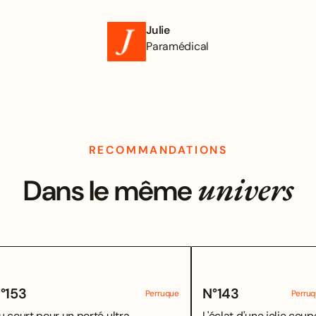
Julie
Paramédical
RECOMMANDATIONS
univers
Dans le même
°
153
N°
143
Perruque
Perru
u court pour un porté ultra
L'éclat d'une jolie coupe