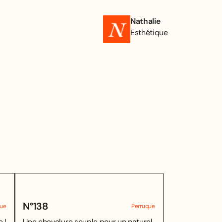
Nathalie
Esthétique
N°
138
que
Perruque
 !
Une chevelure souple pour un naturel