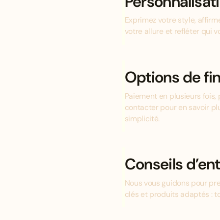
Personnalisat
Exprimez votre style, affir
votre allure et refléter qui v
Options de f
Paiement en plusieurs fois, 
contacter pour en savoir pl
simplicité.
Conseils d’ent
Nous vous guidons pour pre
clés et produits adaptés : 