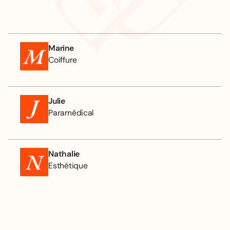
Marine
Coiffure
Julie
Paramédical
Nathalie
Esthétique