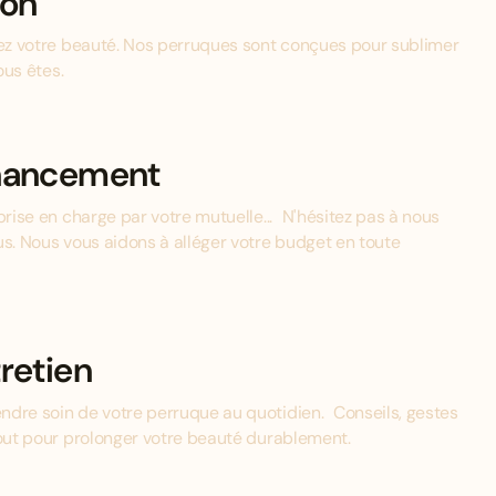
ion
mez votre beauté. Nos perruques sont conçues pour sublimer
ous êtes.
inancement
prise en charge par votre mutuelle... N'hésitez pas à nous
us. Nous vous aidons à alléger votre budget en toute
retien
ndre soin de votre perruque au quotidien. Conseils, gestes
tout pour prolonger votre beauté durablement.