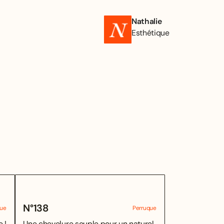
Nathalie
Esthétique
N°
138
que
Perruque
 !
Une chevelure souple pour un naturel