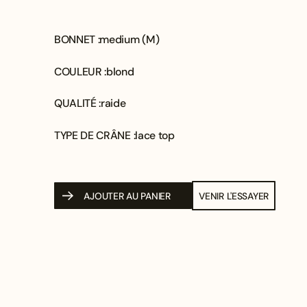
BONNET :
medium (M)
COULEUR :
blond
QUALITÉ :
raide
TYPE DE CRÂNE :
lace top
AJOUTER AU PANIER
VENIR L'ESSAYER