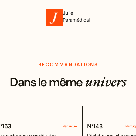
Julie
Paramédical
RECOMMANDATIONS
univers
Dans le même
°
153
N°
143
Perruque
Perru
u court pour un porté ultra
L'éclat d'une jolie coupe