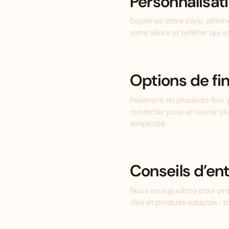
Personnalisat
Exprimez votre style, affir
votre allure et refléter qui v
Options de f
Paiement en plusieurs fois, 
contacter pour en savoir pl
simplicité.
Conseils d’ent
Nous vous guidons pour pre
clés et produits adaptés : 