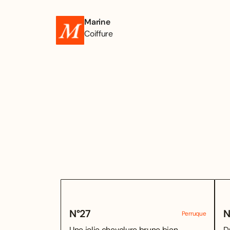
Marine
Coiffure
N°
27
N
Perruque
Une jolie chevelure brune bien
D