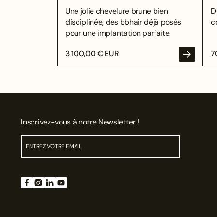
Une jolie chevelure brune bien
D
disciplinée, des bbhair déjà posés
c
pour une implantation parfaite.
3 100,00 € EUR
7
Inscrivez-vous à notre Newsletter !
ENV