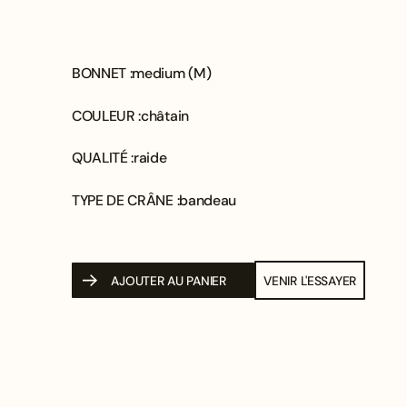
BONNET :
medium (M)
COULEUR :
châtain
QUALITÉ :
raide
TYPE DE CRÂNE :
bandeau
AJOUTER AU PANIER
VENIR L'ESSAYER