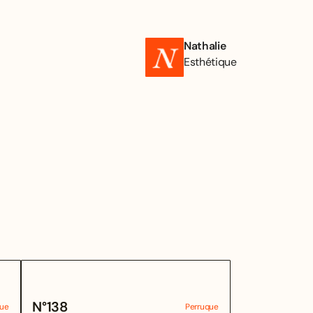
Nathalie
Esthétique
N°
138
que
Perruque