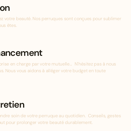
ion
mez votre beauté. Nos perruques sont conçues pour sublimer
ous êtes.
inancement
prise en charge par votre mutuelle... N'hésitez pas à nous
us. Nous vous aidons à alléger votre budget en toute
retien
ndre soin de votre perruque au quotidien. Conseils, gestes
tout pour prolonger votre beauté durablement.