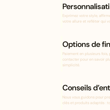
Personnalisat
Exprimez votre style, affir
votre allure et refléter qui v
Options de f
Paiement en plusieurs fois, 
contacter pour en savoir pl
simplicité.
Conseils d’ent
Nous vous guidons pour pre
clés et produits adaptés : 