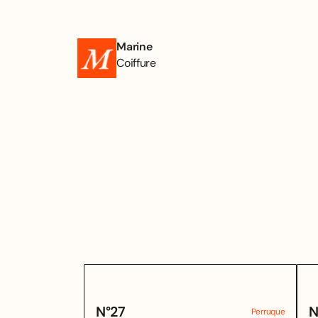
Marine
Coiffure
N°
27
N
Perruque