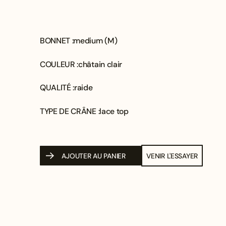
BONNET :
medium (M)
COULEUR :
châtain clair
QUALITÉ :
raide
TYPE DE CRÂNE :
lace top
AJOUTER AU PANIER
VENIR L'ESSAYER