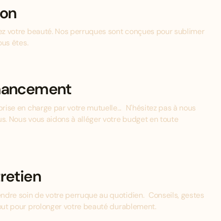
ion
mez votre beauté. Nos perruques sont conçues pour sublimer
ous êtes.
inancement
prise en charge par votre mutuelle... N'hésitez pas à nous
us. Nous vous aidons à alléger votre budget en toute
retien
ndre soin de votre perruque au quotidien. Conseils, gestes
tout pour prolonger votre beauté durablement.