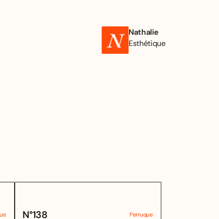
Nathalie
Esthétique
N°
138
que
Perruque