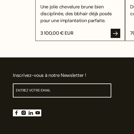
Une jolie chevelure brune bien
D
disciplinée, des bbhair déjà posés
c
pour une implantation parfaite.
3 100,00 € EUR
7
Inscrivez-vous à notre Newsletter !
ENV