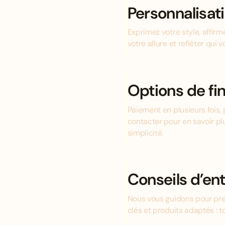
Personnalisat
Exprimez votre style, affir
votre allure et refléter qui v
Options de f
Paiement en plusieurs fois, 
contacter pour en savoir pl
simplicité.
Conseils d’ent
Nous vous guidons pour pre
clés et produits adaptés : 