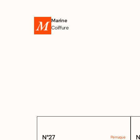
Marine
Coiffure
N°
27
N
Perruque