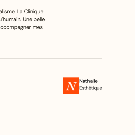
lisme. La Clinique
u’humain. Une belle
x accompagner mes
Nathalie
Esthétique