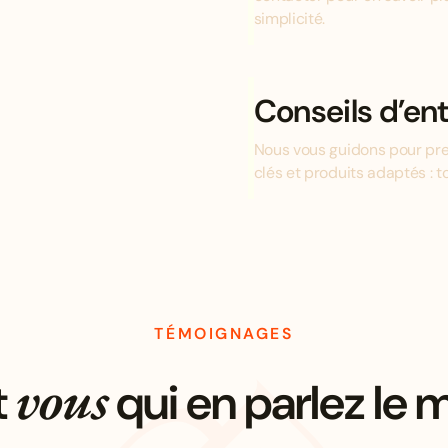
simplicité.
Conseils d’ent
Nous vous guidons pour pre
clés et produits adaptés : 
TÉMOIGNAGES
vous
t
qui en parlez le 