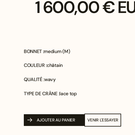
1 600,00 € E
BONNET :
medium (M)
COULEUR :
châtain
QUALITÉ :
wavy
TYPE DE CRÂNE :
lace top
AJOUTER AU PANIER
VENIR L'ESSAYER