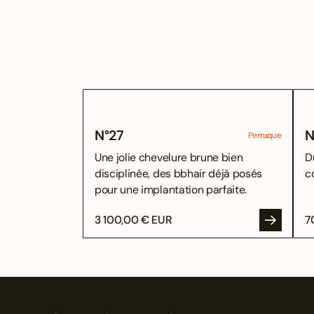
N°
27
N
Perruque
Une jolie chevelure brune bien
D
disciplinée, des bbhair déjà posés
c
pour une implantation parfaite.
3 100,00 € EUR
7