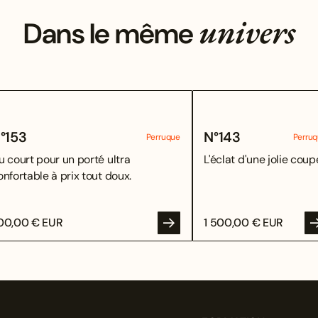
univers
Dans le même
°
153
N°
143
Perruque
Perru
u court pour un porté ultra
L'éclat d'une jolie coupe
onfortable à prix tout doux.
00,00 € EUR
1 500,00 € EUR