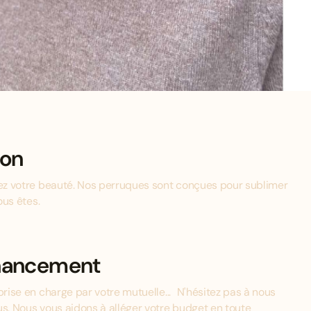
ion
mez votre beauté. Nos perruques sont conçues pour sublimer
ous êtes.
inancement
prise en charge par votre mutuelle... N'hésitez pas à nous
us. Nous vous aidons à alléger votre budget en toute