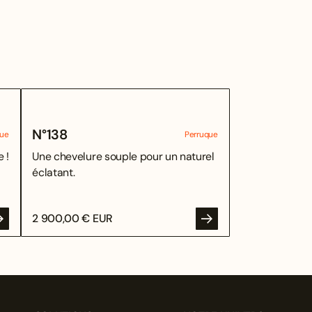
N°
138
que
Perruque
 !
Une chevelure souple pour un naturel
éclatant.
2 900,00 € EUR