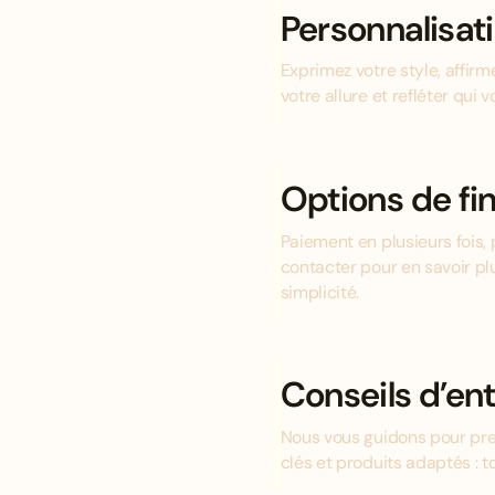
Personnalisat
Exprimez votre style, affir
votre allure et refléter qui v
Options de f
Paiement en plusieurs fois, 
contacter pour en savoir pl
simplicité.
Conseils d’ent
Nous vous guidons pour pre
clés et produits adaptés : 