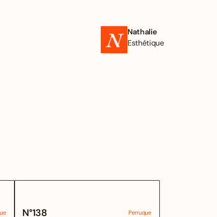
Nathalie
Esthétique
N°
138
que
Perruque