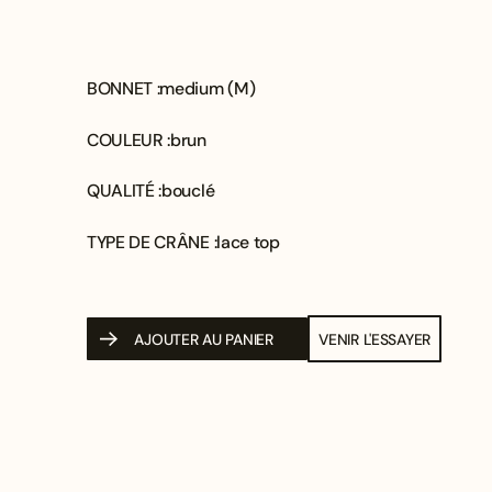
BONNET :
medium (M)
COULEUR :
brun
QUALITÉ :
bouclé
TYPE DE CRÂNE :
lace top
AJOUTER AU PANIER
VENIR L'ESSAYER