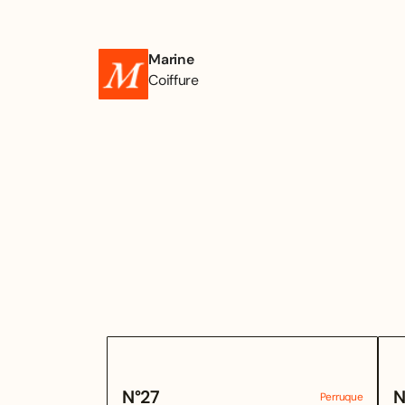
Marine
Coiffure
N°
27
N
Perruque