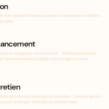
ion
mez votre beauté. Nos perruques sont conçues pour sublimer
ous êtes.
inancement
prise en charge par votre mutuelle... N'hésitez pas à nous
us. Nous vous aidons à alléger votre budget en toute
retien
ndre soin de votre perruque au quotidien. Conseils, gestes
tout pour prolonger votre beauté durablement.