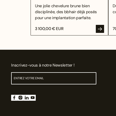
Une jolie chevelure brune bien
D
disciplinée, des bbhair déjà posés
c
pour une implantation parfaite.
3 100,00 € EUR
7
Inscrivez-vous à notre Newsletter !
ENV