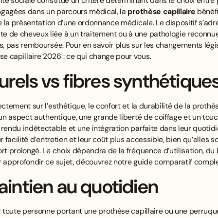
rité sociale constitue un critère déterminant dans le choix entr
 engagées dans un parcours médical, la
prothèse capillaire
bénéf
 de la présentation d’une ordonnance médicale. Le dispositif s’ad
 de cheveux liée à un traitement ou à une pathologie reconnue. 
s, pas remboursée. Pour en savoir plus sur les changements légis
 capillaire 2026 : ce qui change pour vous
.
rels vs fibres synthétique
ctement sur l’esthétique, le confort et la durabilité de la prothè
un aspect authentique, une grande liberté de coiffage et un touc
 rendu indétectable et une intégration parfaite dans leur quotid
r facilité d’entretien et leur coût plus accessible, bien qu’elles 
ort prolongé. Le choix dépendra de la fréquence d’utilisation, du
r approfondir ce sujet, découvrez
notre guide comparatif compl
aintien au quotidien
ur toute personne portant une prothèse capillaire ou une perruqu