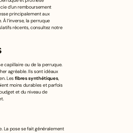
e perruque et prothèse
icie d’un remboursement
resse principalement aux
À l’inverse, la perruque
latifs récents, consultez notre
s
se capillaire ou de la perruque.
her agréable. Ils sont idéaux
ien. Les
fibres synthétiques
,
soient moins durables et parfois
 budget et du niveau de
et
.
e. La pose se fait généralement