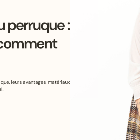
u perruque :
t comment
uque, leurs avantages, matériaux
l.