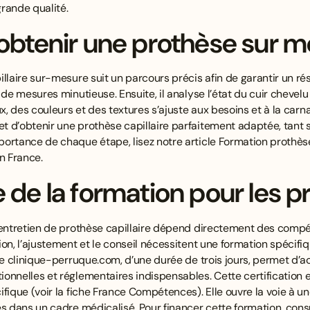
rande qualité.
obtenir une prothèse sur 
llaire sur-mesure suit un parcours précis afin de garantir un rés
de mesures minutieuse. Ensuite, il analyse l’état du cuir chevelu et
ux, des couleurs et des textures s’ajuste aux besoins et à la carn
 d’obtenir une prothèse capillaire parfaitement adaptée, tant s
ortance de chaque étape, lisez notre article
Formation prothèse 
n France
.
 de la formation pour les p
 entretien de prothèse capillaire dépend directement des compé
on, l’ajustement et le conseil nécessitent une formation spécifi
de clinique-perruque.com, d’une durée de trois jours, permet d’ac
nnelles et réglementaires indispensables. Cette certification es
ifique (
voir la fiche France Compétences
). Elle ouvre la voie à 
es dans un cadre médicalisé. Pour financer cette formation, con